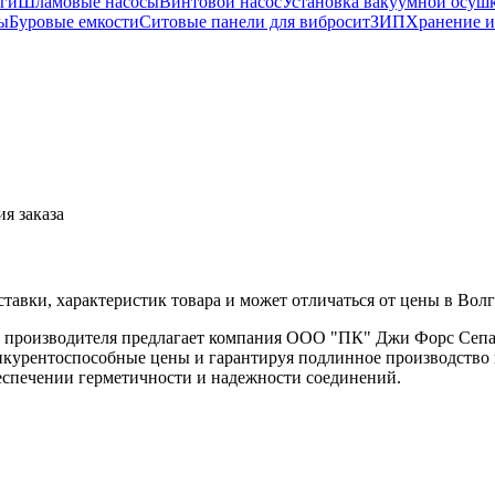
ги
Шламовые насосы
Винтовой насос
Установка вакуумной осуш
ы
Буровые емкости
Ситовые панели для вибросит
ЗИП
Хранение и
я заказа
тавки, характеристик товара и может отличаться от цены в Вол
 от производителя предлагает компания ООО "ПК" Джи Форс Сеп
онкурентоспособные цены и гарантируя подлинное производство
еспечении герметичности и надежности соединений.