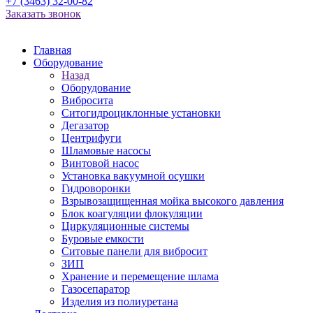
+7 (3463) 32-00-82
Заказать звонок
Главная
Оборудование
Назад
Оборудование
Вибросита
Ситогидроциклонные установки
Дегазатор
Центрифуги
Шламовые насосы
Винтовой насос
Установка вакуумной осушки
Гидроворонки
Взрывозащищенная мойка высокого давления
Блок коагуляции флокуляции
Циркуляционные системы
Буровые емкости
Ситовые панели для вибросит
ЗИП
Хранение и перемещение шлама
Газосепаратор
Изделия из полиуретана