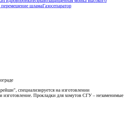
ки
Гидроворонки
Взрывозащищенная мойка высокого
 перемещение шлама
Газосепаратор
гограде
арейшн", специализируется на изготовлении
 и изготовление. Прокладки для хомутов СГУ – незаменимые