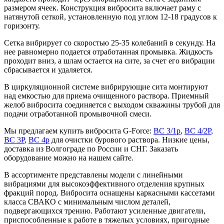
размером ячеек. Конструкция вибросита включает раму с
натянутой сеткой, установленную под углом 12-18 градусов к
горизонту.
Сетка вибрирует со скоростью 25-35 колебаний в секунду. На
нее равномерно подается отработанная промывка. Жидкость
проходит вниз, а шлам остается на сите, за счет его вибрации
сбрасывается и удаляется.
В циркуляционной системе вибрирующие сита монтируют
над емкостью для приема очищенного раствора. Приемный
желоб вибросита соединяется с выходом скважины трубой для
подачи отработанной промывочной смеси.
Мы предлагаем купить вибросита G-Force:
ВС 3/1р
,
ВС 4/2Р
,
ВС 3Р
,
ВС 4р
для очистки бурового раствора. Низкие цены,
доставка из Волгограде по России и СНГ. Заказать
оборудование можно на нашем сайте.
В ассортименте представлены модели с линейными
вибрациями для высокоэффективного отделения крупных
фракций пород. Вибросита оснащены каркасными кассетами
класса СВАКО с минимальным числом деталей,
подвергающихся трению. Работают усиленные двигатели,
приспособленные к работе в тяжелых условиях, пригодные