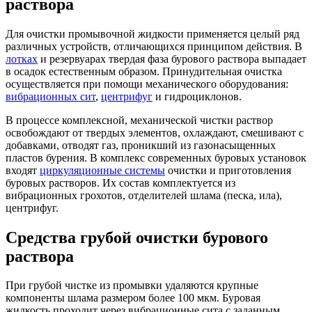
раствора
Для очистки промывочной жидкости применяется целый ряд
различных устройств, отличающихся принципом действия. В
лотках
и резервуарах твердая фаза бурового раствора выпадает
в осадок естественным образом. Принудительная очистка
осуществляется при помощи механического оборудования:
вибрационных сит
,
центрифуг
и гидроциклонов.
В процессе комплексной, механической чистки раствор
освобождают от твердых элементов, охлаждают, смешивают с
добавками, отводят газ, проникший из газонасыщенных
пластов бурения. В комплекс современных буровых установок
входят
циркуляционные системы
очистки и приготовления
буровых растворов. Их состав комплектуется из
вибрационных грохотов, отделителей шлама (песка, ила),
центрифуг.
Средства грубой очистки бурового
раствора
При грубой чистке из промывки удаляются крупные
компоненты шлама размером более 100 мкм. Буровая
жидкость проходит через вибрационные сита с заданным