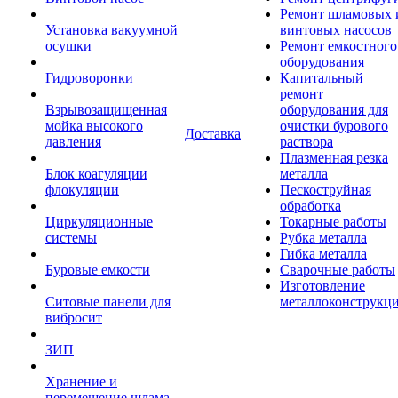
Ремонт шламовых 
Установка вакуумной
винтовых насосов
осушки
Ремонт емкостного
оборудования
Гидроворонки
Капитальный
ремонт
Взрывозащищенная
оборудования для
мойка высокого
очистки бурового
Доставка
давления
раствора
Плазменная резка
Блок коагуляции
металла
флокуляции
Пескоструйная
обработка
Циркуляционные
Токарные работы
системы
Рубка металла
Гибка металла
Буровые емкости
Сварочные работы
Изготовление
Ситовые панели для
металлоконструкц
вибросит
ЗИП
Хранение и
перемещение шлама