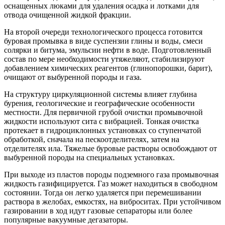
оснащенных люками для удаления осадка и лотками для
отвода очищенной жидкой фракции.
На второй очереди технологического процесса готовится
буровая промывка в виде суспензии глины и воды, смеси
солярки и битума, эмульсии нефти в воде. Подготовленный
состав по мере необходимости утяжеляют, стабилизируют
добавлением химических реагентов (глинопорошки, барит),
очищают от выбуренной породы и газа.
На структуру циркуляционной системы влияет глубина
бурения, геологические и географические особенности
местности. Для первичной грубой очистки промывочной
жидкости используют сита с вибрацией. Тонкая очистка
протекает в гидроциклонных установках со ступенчатой
обработкой, сначала на пескоотделителях, затем на
отделителях ила. Тяжелые буровые растворы освобождают от
выбуренной породы на специальных установках.
При выходе из пластов породы подземного газа промывочная
жидкость газифицируется. Газ может находиться в свободном
состоянии. Тогда он легко удаляется при перемешивании
раствора в желобах, емкостях, на виброситах. При устойчивом
газировании в ход идут газовые сепараторы или более
популярные вакуумные дегазаторы.