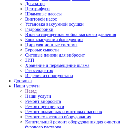
Дегазатор
Центрифуги
Шламовые насосы
Винтовой насос
Установка вакуумной осушки
Гидроворонки
Взрывозащищенная мойка высокого давления
Блок коагуляции флокуляции
Циркуляционные системы
Буровые емкости
Ситовые панели для вибросит
ЗИП
Хранение и перемещение шлама
Газосепаратор
Изделия из полиуретана
Доставка
Наши услуги
Назад
Наши услуги
Ремонт вибросита
Ремонт центрифуги
Ремонт шламовых и винтовых насосов
Ремонт емкостного оборудования
Капитальный ремонт оборудования для очистки
бурового раствора