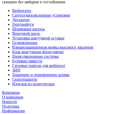
скважин без амбаров и отстойников.
Вибросита
Ситогидроциклонные установки
Дегазатор
Центрифуги
Шламовые насосы
Винтовой насос
Установка вакуумной осушки
Гидроворонки
Взрывозащищенная мойка высокого давления
Блок коагуляции флокуляции
Циркуляционные системы
Буровые емкости
Ситовые панели для вибросит
ЗИП
Хранение и перемещение шлама
Газосепаратор
Изделия из полиуретана
Компания
О компании
Новости
Политика
Информация