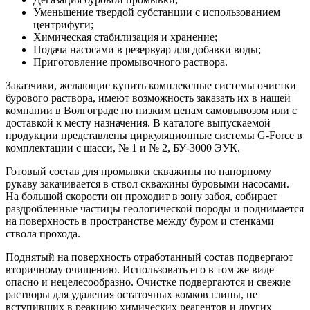
Уменьшение твердой субстанции с использованием
центрифуги;
Химическая стабилизация и хранение;
Подача насосами в резервуар для добавки воды;
Приготовление промывочного раствора.
Заказчики, желающие купить комплексные системы очистки
бурового раствора, имеют возможность заказать их в нашей
компании в Волгограде по низким ценам самовывозом или с
доставкой к месту назначения. В каталоге выпускаемой
продукции представлены циркуляционные системы G-Force в
комплектации c шасси, № 1 и № 2, БУ-3000 ЭУК.
Готовый состав для промывки скважины по напорному
рукаву закачивается в ствол скважины буровыми насосами.
На большой скорости он проходит в зону забоя, собирает
раздробленные частицы геологической породы и поднимается
на поверхность в пространстве между буром и стенками
ствола прохода.
Поднятый на поверхность отработанный состав подвергают
вторичному очищению. Использовать его в том же виде
опасно и нецелесообразно. Очистке подвергаются и свежие
растворы для удаления остаточных комков глины, не
вступивших в реакцию химических реагентов и других