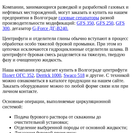
Компании, занимающиеся разведкой и разработкой газовых и
нефтяных месторождений, могут заказать и купить на нашем
предприятии в Волгограде
газовые сепараторы
разной
производительности модификаций:
GFS 350
,
GFS 250
,
GFS
300
, дегазатор
G-Force ДГ-В240.
Центрифуги и отделители глины обычно вступают в процесс
обработки особо тяжелой буровой промывки. При этом из
цепочки исключаются гидроциклонные отделители шлама. В
центрифуге буровая смесь разделяется на тяжелую, твердую
фазу и очищенную жидкость.
Наша компания предлагает купить в Волгограде центрифуги
Полет ОГС 352
,
Derrick 1000
,
Swaco 518
и другие. С техникой
можно ознакомиться в каталоге продукции на нашем сайте.
Заказать оборудование можно по любой форме связи или при
личном контакте.
Основные операции, выполняемые циркуляционной
системой:
Подача бурового раствора от скважины до
очистительной установки;
Отделение выбуренной породы от основной жидкости;
Дегазация буровой промывки;