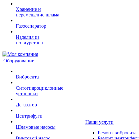
Хранение и
перемещение шлама
Газосепаратор
Изделия из
полиуретана
Оборудование
Вибросита
Ситогидроциклонные
установки
Дегазатор
Центрифуги
Наши услуги
Шламовые насосы
Ремонт вибросита
Винтовой насос
Ремонт центрифуг