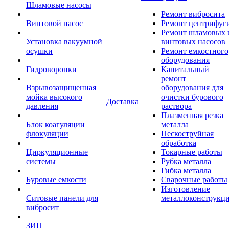
Шламовые насосы
Ремонт вибросита
Винтовой насос
Ремонт центрифуг
Ремонт шламовых 
Установка вакуумной
винтовых насосов
осушки
Ремонт емкостного
оборудования
Гидроворонки
Капитальный
ремонт
Взрывозащищенная
оборудования для
мойка высокого
очистки бурового
Доставка
давления
раствора
Плазменная резка
Блок коагуляции
металла
флокуляции
Пескоструйная
обработка
Циркуляционные
Токарные работы
системы
Рубка металла
Гибка металла
Буровые емкости
Сварочные работы
Изготовление
Ситовые панели для
металлоконструкц
вибросит
ЗИП