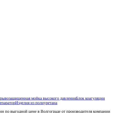
рывозащищенная мойка высокого давления
Блок коагуляции
епаратор
Изделия из полиуретана
жин по выгодной цене в Волгограде от производителя компании