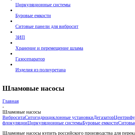
Циркуляционные системы
Буровые емкости
Ситовые панели для вибросит
ЗИП
Хранение и перемещение шлама
Газосепаратор
Изделия из полиуретана
Шламовые насосы
Главная
-
Шламовые насосы
Вибросита
Ситогидроциклонные установки
Дегазатор
Центрифу
флокуляции
Циркуляционные системы
Буровые емкости
Ситовые
Шламовые насосы купить российского производства для перека