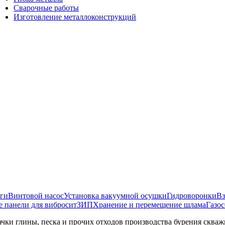
Сварочные работы
Изготовление металлоконструкций
ги
Винтовой насос
Установка вакуумной осушки
Гидроворонки
Вз
 панели для вибросит
ЗИП
Хранение и перемещение шлама
Газос
чки глины, песка и прочих отходов производства бурения сква